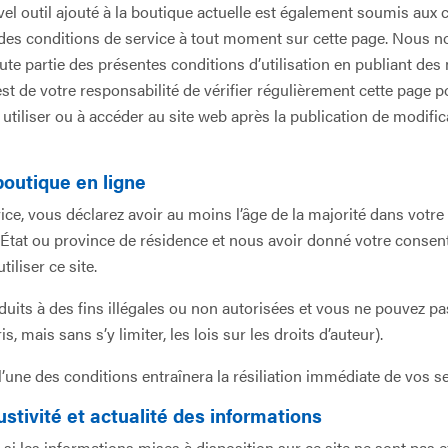
vel outil ajouté à la boutique actuelle est également soumis aux
e des conditions de service à tout moment sur cette page. Nous n
ute partie des présentes conditions d’utilisation en publiant des
 est de votre responsabilité de vérifier régulièrement cette pag
à utiliser ou à accéder au site web après la publication de modifi
boutique en ligne
ce, vous déclarez avoir au moins l’âge de la majorité dans votre
re État ou province de résidence et nous avoir donné votre conse
iliser ce site.
its à des fins illégales ou non autorisées et vous ne pouvez pas, 
s, mais sans s’y limiter, les lois sur les droits d’auteur).
une des conditions entraînera la résiliation immédiate de vos se
ustivité et actualité des informations
les informations mises à disposition sur ce site ne sont pas ex